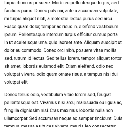
turpis rhoncus posuere. Morbi eu pellentesque turpis, sed
Park
facilisis purus. Donec pulvinar, ante a accumsan vulputate,
mi turpis aliquet nibh, a molestie lectus purus sed arcu.
Fusce quam dolor, tempor ac risus in, eleifend vestibulum
ipsum. Pellentesque interdum turpis efficitur cursus porta.
In ut scelerisque urna, quis laoreet ante. Aliquam suscipit ut
dolor eu commodo. Donec orci nibh, posuere vitae mollis
sed, rutrum id lectus. Sed tellus lorem, tempor aliquet tortor
sit amet, lobortis euismod elit. Etiam eleifend, odio nec
volutpat viverra, odio quam ornare risus, a tempus nisi dui
volutpat elit.
Donec tellus odio, vestibulum vitae lorem sed, feugiat
pellentesque est. Vivamus nisi arcu, malesuada eu ligula ac,
fringilla dignissim nisi. Cras maximus lobortis nulla non
ullamcorper. Sed accumsan neque ac semper tincidunt. Duis
tempus, massa a ultrices viverra, mauris leo consectetur