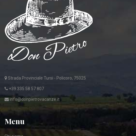
Strada Provinciale Tursi - Policoro, 75025
+39 335 58 57 807
info@donpietrovacanze.it
Menu