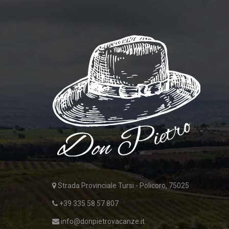
Strada Provinciale Tursi - Policoro, 75025
+39 335 58 57 807
info@donpietrovacanze.it