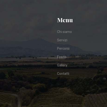
Menu
Chi siamo
Servizi
Percorsi
Eventi
Gallery
Contatti