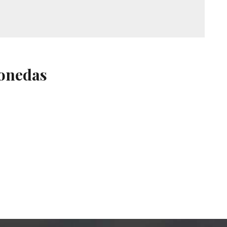
onedas
u
as
aquinas
ragamonedas