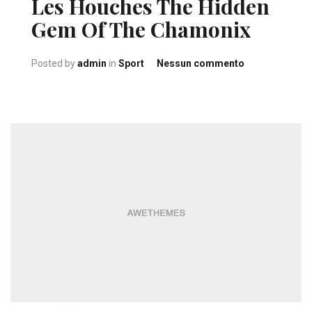
Les Houches The Hidden
Gem Of The Chamonix
su
Posted by
admin
in
Sport
Nessun commento
Les
Houches
The
Hidden
Gem
Of
The
Chamonix