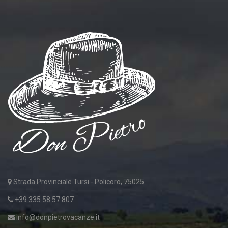
Strada Provinciale Tursi - Policoro, 75025
+39 335 58 57 807
info@donpietrovacanze.it